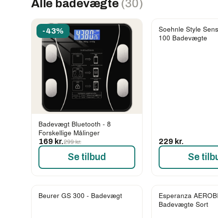
Alle badevægte
(30)
Soehnle Style Sen
-43%
100 Badevægte
Badevægt Bluetooth - 8
Forskellige Målinger
169 kr.
299 kr.
229 kr.
Se tilbud
Se tilb
Beurer GS 300 - Badevægt
Esperanza AEROB
Badevægte Sort