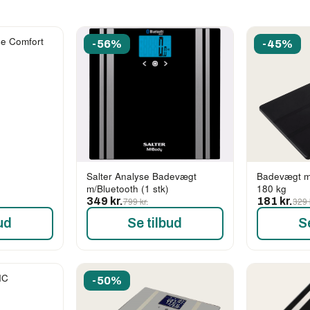
se Comfort
-56%
-45%
Salter Analyse Badevægt
Badevægt me
m/Bluetooth (1 stk)
180 kg
349 kr.
799 kr.
181 kr.
329 
ud
Se tilbud
S
IC
-50%