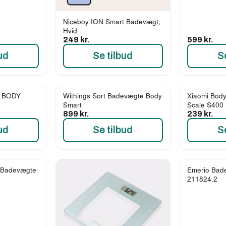
Niceboy ION Smart Badevægt,
Hvid
249 kr.
599 kr.
ud
Se tilbud
S
t BODY
Withings Sort Badevægte Body
Xiaomi Body
Smart
Scale S400
899 kr.
239 kr.
ud
Se tilbud
S
 Badevægte
Emerio Bad
211824.2