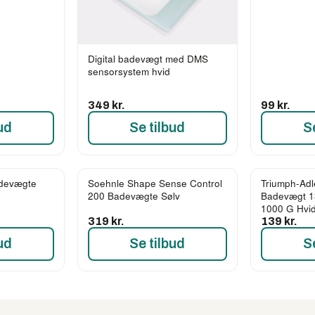
Digital badevægt med DMS
sensorsystem hvid
349 kr.
99 kr.
ud
Se tilbud
S
adevægte
Soehnle Shape Sense Control
Triumph-Adl
200 Badevægte Sølv
Badevægt 1
1000 G Hvi
319 kr.
139 kr.
ud
Se tilbud
S