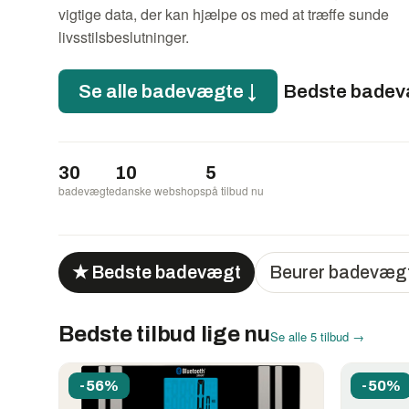
vigtige data, der kan hjælpe os med at træffe sunde
livsstilsbeslutninger.
Se alle badevægte ↓
Bedste badev
30
10
5
badevægte
danske webshops
på tilbud nu
★ Bedste badevægt
Beurer badevæg
Bedste tilbud lige nu
Se alle 5 tilbud →
-56%
-50%