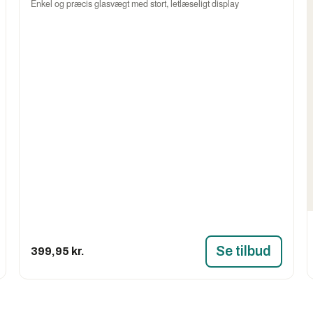
Enkel og præcis glasvægt med stort, letlæseligt display
Se tilbud
399,95 kr.