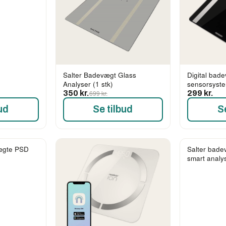
Salter Badevægt Glass
Digital bad
Analyser (1 stk)
sensorsyste
350 kr.
699 kr.
299 kr.
ud
Se tilbud
S
gte PSD
Salter bade
smart analy