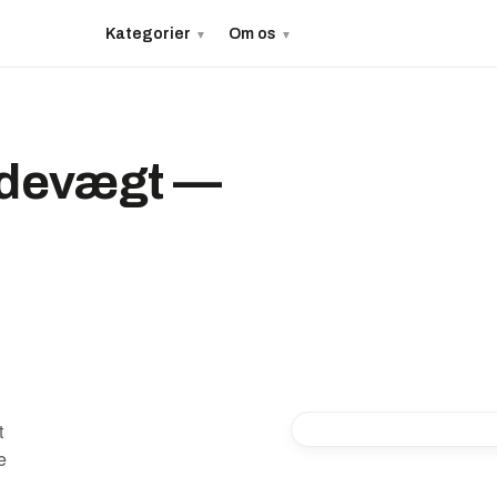
Kategorier
Om os
▼
▼
badevægt —
t
e
-56%