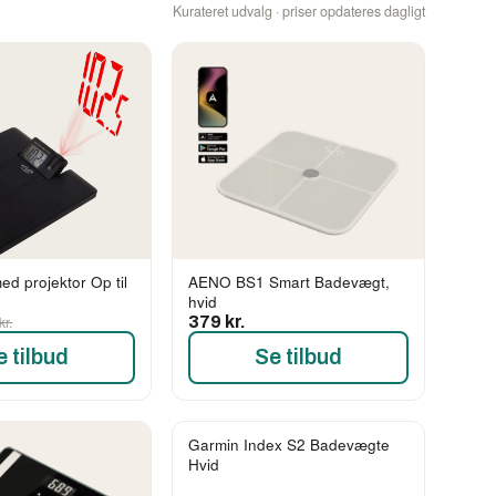
Kurateret udvalg · priser opdateres dagligt
d projektor Op til
AENO BS1 Smart Badevægt,
hvid
kr.
379 kr.
e tilbud
Se tilbud
Garmin Index S2 Badevægte
Hvid