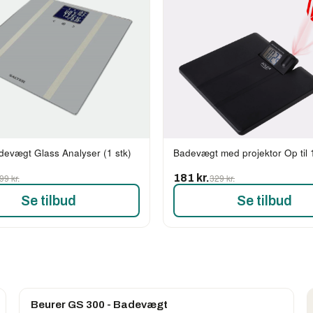
devægt Glass Analyser (1 stk)
Badevægt med projektor Op til 
99 kr.
181 kr.
329 kr.
Se tilbud
Se tilbud
Beurer GS 300 - Badevægt
Populært valg