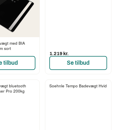
evægt med BIA
m sort
1.219 kr.
e tilbud
Se tilbud
vægt bluetooth
Soehnle Tempo Badevægt Hvid
ser Pro 200kg