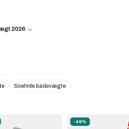
ægt 2026 →
te
Soehnle badevægte
-45%