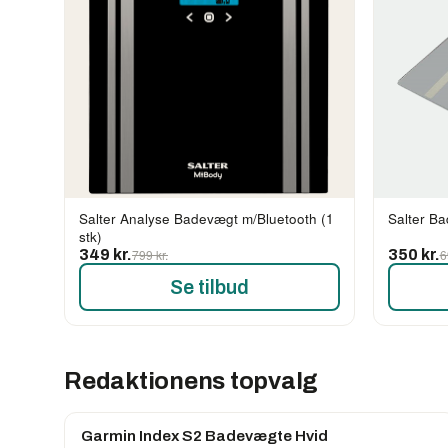
Salter Analyse Badevægt m/Bluetooth (1
Salter Ba
stk)
349 kr.
799 kr.
350 kr.
6
Se tilbud
Redaktionens topvalg
Garmin Index S2 Badevægte Hvid
Mest søgte