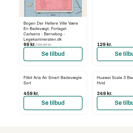
Bogen Der Hellere Ville Være
En Badevægt, Forlaget
Carlsens - Børnebog -
Legekammeraten.dk
99 kr.
139,95 kr.
129 kr.
Se tilbud
Se tilb
Fitbit Aria Air Smart Badevægte
Huawei Scale 3 B
Sort
Hvid
459 kr.
349 kr.
Se tilbud
Se tilb