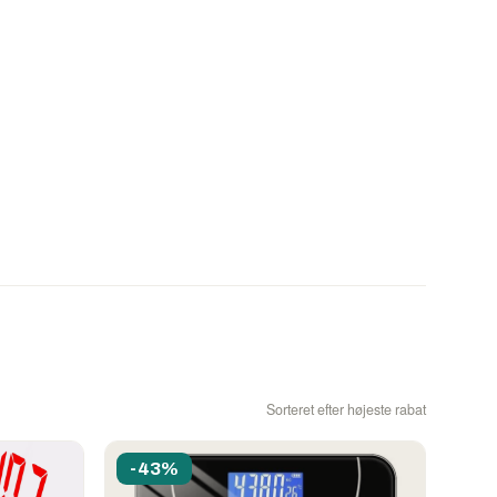
Sorteret efter højeste rabat
-43%