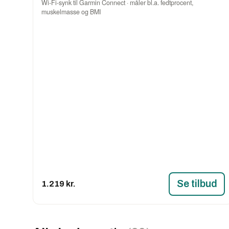
Wi-Fi-synk til Garmin Connect · måler bl.a. fedtprocent,
muskelmasse og BMI
Se tilbud
1.219 kr.